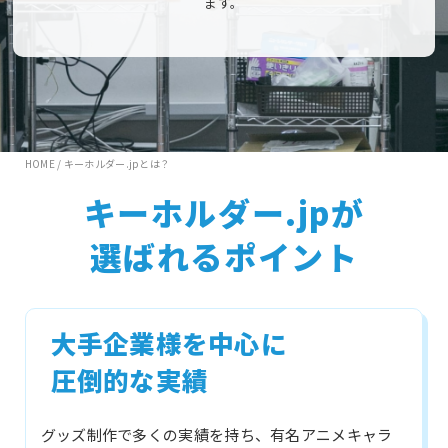
ます。
HOME
/
キーホルダー.jpとは？
キーホルダー.jpが
選ばれるポイント
大手企業様を中心に
圧倒的な実績
グッズ制作で多くの実績を持ち、有名アニメキャラ